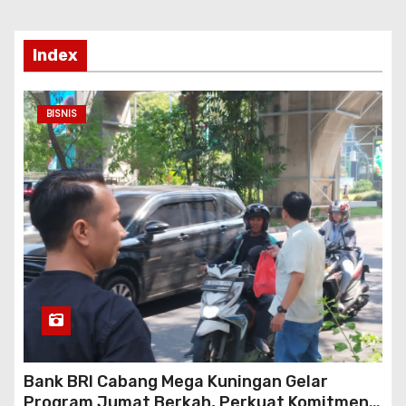
p
Index
BISNIS
Bank BRI Cabang Mega Kuningan Gelar
Program Jumat Berkah, Perkuat Komitmen