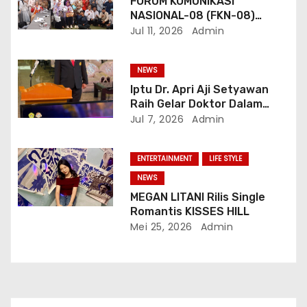
FORUM KOMUNIKASI
NASIONAL-08 (FKN-08)
Dukung Program
Jul 11, 2026
Admin
Pemerintahan Prabowo
Gibran
NEWS
Iptu Dr. Apri Aji Setyawan
Raih Gelar Doktor Dalam
Sidang Terbuka Promosi
Jul 7, 2026
Admin
Doktor, Universitas
Borobudur.
ENTERTAINMENT
LIFE STYLE
NEWS
MEGAN LITANI Rilis Single
Romantis KISSES HILL
Mei 25, 2026
Admin