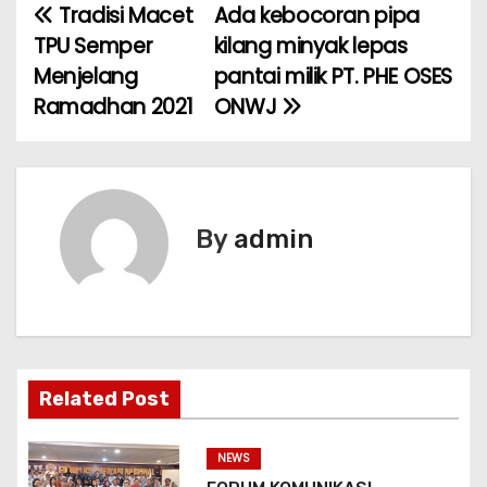
Tradisi Macet
Ada kebocoran pipa
N
TPU Semper
kilang minyak lepas
a
Menjelang
pantai milik PT. PHE OSES
Ramadhan 2021
ONWJ
v
i
g
By
admin
a
s
i
p
Related Post
o
NEWS
s