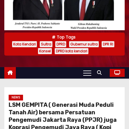
Top Tags
Kota Kendari
Sultra
DPRD
Gubernur sultra
DPR RI
Konsel
DPRD kota kendari
NEWS
LSM GEMPITA ( Generasi Muda Peduli
Tanah Air) bersama Persatuan
Pengemudi Jakarta Raya (PPJR) juga
Koprasi Pengemudi Jaya Raya ( Kopi