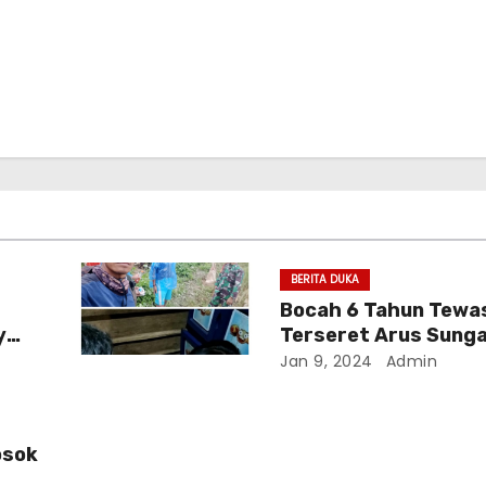
BERITA DUKA
Bocah 6 Tahun Tewa
y
Terseret Arus Sunga
Hujan Deras Menggu
Jan 9, 2024
Admin
Wilayah Mekakau Ilir
osok