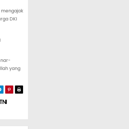
es mengajak
arga DKI
g
enar-
llah yang
TNI