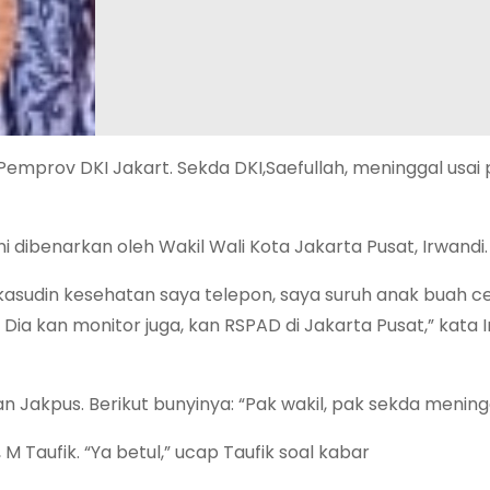
mprov DKI Jakart. Sekda DKI,Saefullah, meninggal usai p
ni dibenarkan oleh Wakil Wali Kota Jakarta Pusat, Irwandi.
 kasudin kesehatan saya telepon, saya suruh anak buah c
ia kan monitor juga, kan RSPAD di Jakarta Pusat,” kata I
 Jakpus. Berikut bunyinya: “Pak wakil, pak sekda meningg
 M Taufik. “Ya betul,” ucap Taufik soal kabar