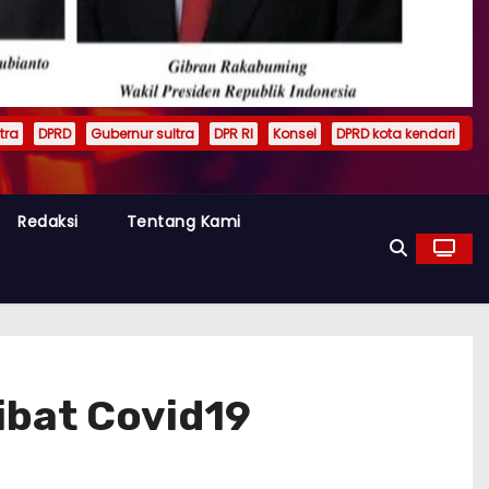
tra
DPRD
Gubernur sultra
DPR RI
Konsel
DPRD kota kendari
Redaksi
Tentang Kami
ibat Covid19