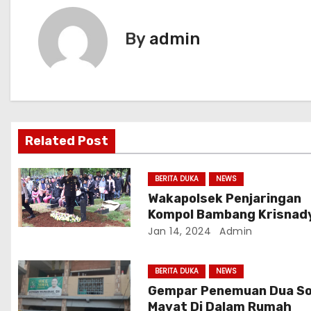
i
By
admin
g
a
s
i
Related Post
p
BERITA DUKA
NEWS
o
Wakapolsek Penjaringan
Kompol Bambang Krisnad
s
meninggal dunia
Jan 14, 2024
Admin
BERITA DUKA
NEWS
Gempar Penemuan Dua S
Mayat Di Dalam Rumah