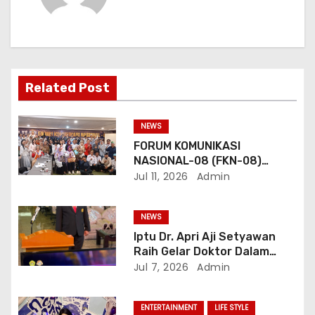
i
p
o
Related Post
s
NEWS
FORUM KOMUNIKASI
NASIONAL-08 (FKN-08)
Dukung Program
Jul 11, 2026
Admin
Pemerintahan Prabowo
Gibran
NEWS
Iptu Dr. Apri Aji Setyawan
Raih Gelar Doktor Dalam
Sidang Terbuka Promosi
Jul 7, 2026
Admin
Doktor, Universitas
Borobudur.
ENTERTAINMENT
LIFE STYLE