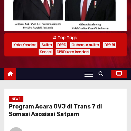
Top Tags
Kota Kendari
Sultra
DPRD
Gubernur sultra
DPR RI
Konsel
DPRD kota kendari
NEWS
Program Acara OVJ di Trans 7 di
Somasi Asosiasi Satpam