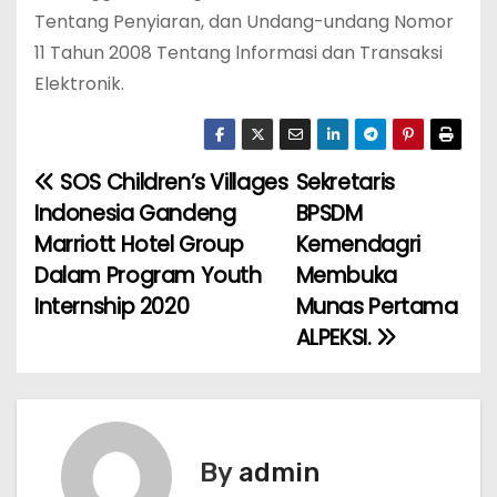
Tentang Penyiaran, dan Undang-undang Nomor
11 Tahun 2008 Tentang lnformasi dan Transaksi
Elektronik.
SOS Children’s Villages
Sekretaris
N
Indonesia Gandeng
BPSDM
a
Marriott Hotel Group
Kemendagri
Dalam Program Youth
Membuka
v
Internship 2020
Munas Pertama
i
ALPEKSI.
g
a
s
By
admin