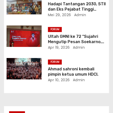
Hadapi Tantangan 2030, STII
dan Eks Pejabat Tinggi
Malaysia Serukan ASEAN
Mei 29, 2026
Admin
Jadi Kekuatan Peradaban
Baru
FORUM
Ultah GMNI ke 72 “Sujahri
Mengutip Pesan Soekarno,
Mengingatkan Pentingnya
Apr 19, 2026
Admin
Keberanian Bermimpi Besar.
FORUM
Ahmad sahroni kembali
pimpin ketua umum HDCI.
Apr 10, 2026
Admin