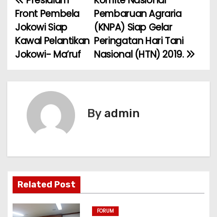
Presidium
Komite Nasional
N
Front Pembela
Pembaruan Agraria
a
Jokowi Siap
(KNPA) Siap Gelar
Kawal Pelantikan
Peringatan Hari Tani
v
Jokowi- Ma’ruf
Nasional (HTN) 2019.
i
g
a
By
admin
s
i
p
o
Related Post
s
FORUM