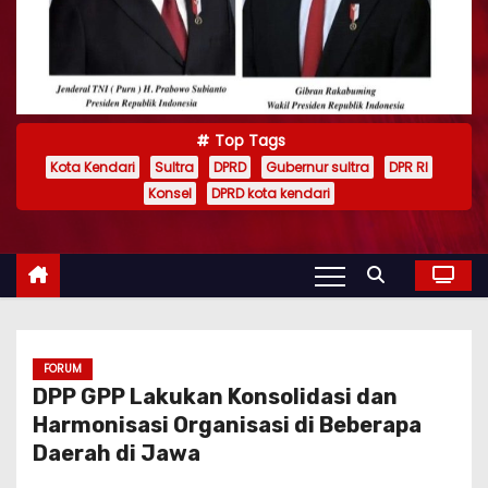
Top Tags
Kota Kendari
Sultra
DPRD
Gubernur sultra
DPR RI
Konsel
DPRD kota kendari
FORUM
DPP GPP Lakukan Konsolidasi dan
Harmonisasi Organisasi di Beberapa
Daerah di Jawa