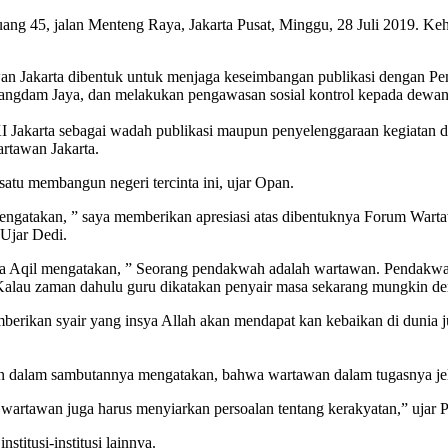
g 45, jalan Menteng Raya, Jakarta Pusat, Minggu, 28 Juli 2019. Keha
Jakarta dibentuk untuk menjaga keseimbangan publikasi dengan Pemp
Pangdam Jaya, dan melakukan pengawasan sosial kontrol kepada dewa
arta sebagai wadah publikasi maupun penyelenggaraan kegiatan di se
artawan Jakarta.
tu membangun negeri tercinta ini, ujar Opan.
atakan, ” saya memberikan apresiasi atas dibentuknya Forum Wartaw
 Ujar Dedi.
a Aqil mengatakan, ” Seorang pendakwah adalah wartawan. Pendakwa
”. Kalau zaman dahulu guru dikatakan penyair masa sekarang mungkin d
ikan syair yang insya Allah akan mendapat kan kebaikan di dunia jug
 dalam sambutannya mengatakan, bahwa wartawan dalam tugasnya jela
 wartawan juga harus menyiarkan persoalan tentang kerakyatan,” ujar P
titusi-institusi lainnya.