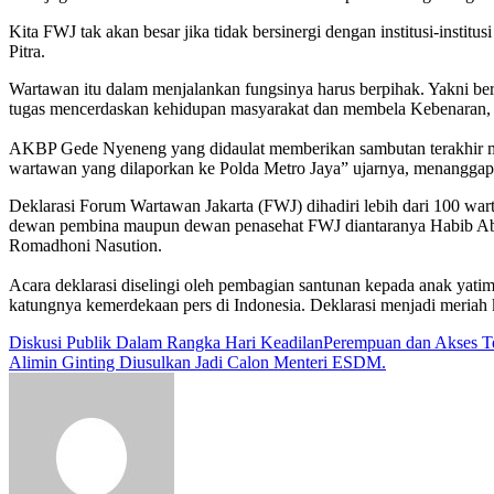
Kita FWJ tak akan besar jika tidak bersinergi dengan institusi-institu
Pitra.
Wartawan itu dalam menjalankan fungsinya harus berpihak. Yakni b
tugas mencerdaskan kehidupan masyarakat dan membela Kebenaran,
AKBP Gede Nyeneng yang didaulat memberikan sambutan terakhir mew
wartawan yang dilaporkan ke Polda Metro Jaya” ujarnya, menanggapi
Deklarasi Forum Wartawan Jakarta (FWJ) dihadiri lebih dari 100 wa
dewan pembina maupun dewan penasehat FWJ diantaranya Habib Abdu
Romadhoni Nasution.
Acara deklarasi diselingi oleh pembagian santunan kepada anak yatim 
katungnya kemerdekaan pers di Indonesia. Deklarasi menjadi meria
Navigasi
Diskusi Publik Dalam Rangka Hari KeadilanPerempuan dan Akses 
Alimin Ginting Diusulkan Jadi Calon Menteri ESDM.
pos