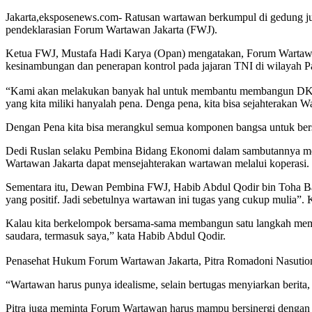
Jakarta,eksposenews.com- Ratusan wartawan berkumpul di gedung juan
pendeklarasian Forum Wartawan Jakarta (FWJ).
Ketua FWJ, Mustafa Hadi Karya (Opan) mengatakan, Forum Wartawan 
kesinambungan dan penerapan kontrol pada jajaran TNI di wilayah 
“Kami akan melakukan banyak hal untuk membantu membangun DKI Jak
yang kita miliki hanyalah pena. Denga pena, kita bisa sejahterakan W
Dengan Pena kita bisa merangkul semua komponen bangsa untuk bersa
Dedi Ruslan selaku Pembina Bidang Ekonomi dalam sambutannya meng
Wartawan Jakarta dapat mensejahterakan wartawan melalui koperasi.
Sementara itu, Dewan Pembina FWJ, Habib Abdul Qodir bin Toha B
yang positif. Jadi sebetulnya wartawan ini tugas yang cukup mulia
Kalau kita berkelompok bersama-sama membangun satu langkah member
saudara, termasuk saya,” kata Habib Abdul Qodir.
Penasehat Hukum Forum Wartawan Jakarta, Pitra Romadoni Nasution
“Wartawan harus punya idealisme, selain bertugas menyiarkan berita,
Pitra juga meminta Forum Wartawan harus mampu bersinergi dengan ins