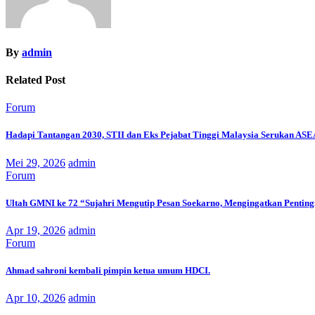
By
admin
Related Post
Forum
Hadapi Tantangan 2030, STII dan Eks Pejabat Tinggi Malaysia Serukan AS
Mei 29, 2026
admin
Forum
Ultah GMNI ke 72 “Sujahri Mengutip Pesan Soekarno, Mengingatkan Pentin
Apr 19, 2026
admin
Forum
Ahmad sahroni kembali pimpin ketua umum HDCI.
Apr 10, 2026
admin