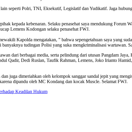
si lain seperti Polri, TNI, Eksekutif, Legislatif dan Yudikatif. Jaga hu
erpihak kepada kebenaran. Selaku penasehat saya mendukung Forum Wa
 ucap Lemens Kodongan selaku penasehat FWJ.
akili Kapolda mengatakan, ” bahwa sepengetahuan saya yang sudah cu
 banyaknya tudingan Polisi yang suka mengkriminalisasi wartawan. Sa
rtawan dari berbagai media, serta pelindung dari utusan Pangdam Jay
l Qadir, Dedi Ruslan, Taufik Rahman, Lemens, Joko Irianto Hamid, 
dan juga dimeriahkan oleh kelompok sanggar sandal jepit yang mengisi a
h karena dipandu oleh MC Kondang dan kocak Muscle. Selamat FWJ.
Terhadap Keadilan Hukum