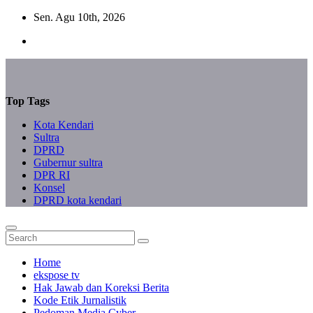
Skip
Sen. Agu 10th, 2026
to
content
Top Tags
Kota Kendari
Sultra
DPRD
Gubernur sultra
DPR RI
Konsel
DPRD kota kendari
Home
ekspose tv
Hak Jawab dan Koreksi Berita
Kode Etik Jurnalistik
Pedoman Media Cyber