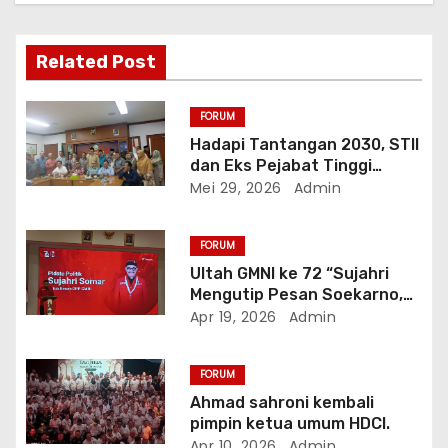
i
p
Related Post
o
FORUM
s
Hadapi Tantangan 2030, STII
dan Eks Pejabat Tinggi
Malaysia Serukan ASEAN
Mei 29, 2026
Admin
Jadi Kekuatan Peradaban
Baru
FORUM
Ultah GMNI ke 72 “Sujahri
Mengutip Pesan Soekarno,
Mengingatkan Pentingnya
Apr 19, 2026
Admin
Keberanian Bermimpi Besar.
FORUM
Ahmad sahroni kembali
pimpin ketua umum HDCI.
Apr 10, 2026
Admin