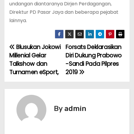
undangan diantaranya Dirjen Perdagangan,
Direktur PD Pasar Jaya dan beberapa pejabat
lainnya.
Blusukan Jokowi
Forsats Deklarasikan
N
Millenial Gelar
Diri Dukung Prabowo
a
Talkshow dan
-Sandi Pada Pilpres
Turnamen eSport,
2019
v
i
g
By
admin
a
s