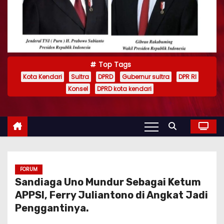
Top Tags
Kota Kendari
Sultra
DPRD
Gubernur sultra
DPR RI
Konsel
DPRD kota kendari
FORUM
Sandiaga Uno Mundur Sebagai Ketum
APPSI, Ferry Juliantono di Angkat Jadi
Penggantinya.