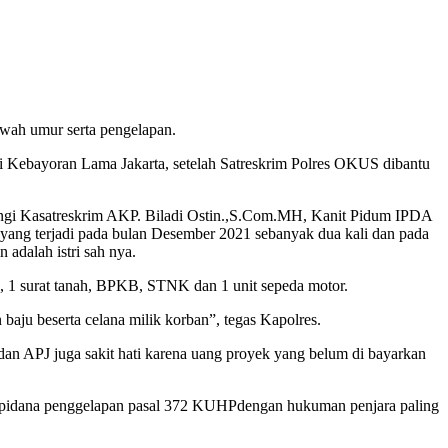
wah umur serta pengelapan.
i Kebayoran Lama Jakarta, setelah Satreskrim Polres OKUS dibantu
ingi Kasatreskrim AKP. Biladi Ostin.,S.Com.MH, Kanit Pidum IPDA
ang terjadi pada bulan Desember 2021 sebanyak dua kali dan pada
 adalah istri sah nya.
a, 1 surat tanah, BPKB, STNK dan 1 unit sepeda motor.
 baju beserta celana milik korban”, tegas Kapolres.
dan APJ juga sakit hati karena uang proyek yang belum di bayarkan
am pidana penggelapan pasal 372 KUHPdengan hukuman penjara paling