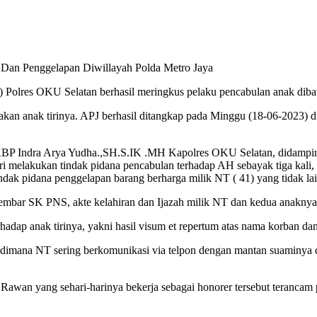
 Dan Penggelapan Diwillayah Polda Metro Jaya
) Polres OKU Selatan berhasil meringkus pelaku pencabulan anak diba
kan anak tirinya. APJ berhasil ditangkap pada Minggu (18-06-2023) d
 AKBP Indra Arya Yudha.,SH.S.IK .MH Kapolres OKU Selatan, didamp
elakukan tindak pidana pencabulan terhadap AH sebayak tiga kali, y
dak pidana penggelapan barang berharga milik NT ( 41) yang tidak lain
 1 lembar SK PNS, akte kelahiran dan Ijazah milik NT dan kedua anakny
hadap anak tirinya, yakni hasil visum et repertum atas nama korban dan
ya, dimana NT sering berkomunikasi via telpon dengan mantan suaminya 
 Rawan yang sehari-harinya bekerja sebagai honorer tersebut teranc