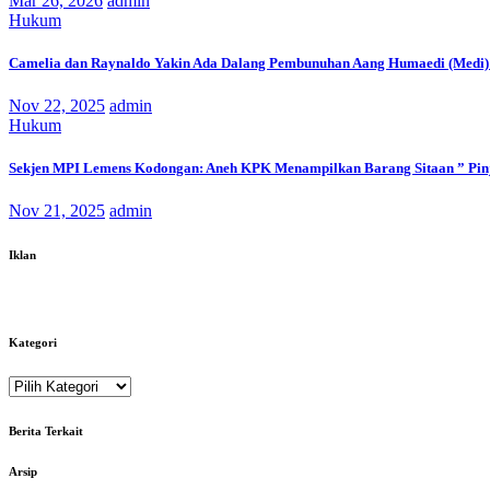
Mar 26, 2026
admin
Hukum
Camelia dan Raynaldo Yakin Ada Dalang Pembunuhan Aang Humaedi (Medi) Ya
Nov 22, 2025
admin
Hukum
Sekjen MPI Lemens Kodongan: Aneh KPK Menampilkan Barang Sitaan ” Pin
Nov 21, 2025
admin
Iklan
Kategori
Kategori
Berita Terkait
Arsip