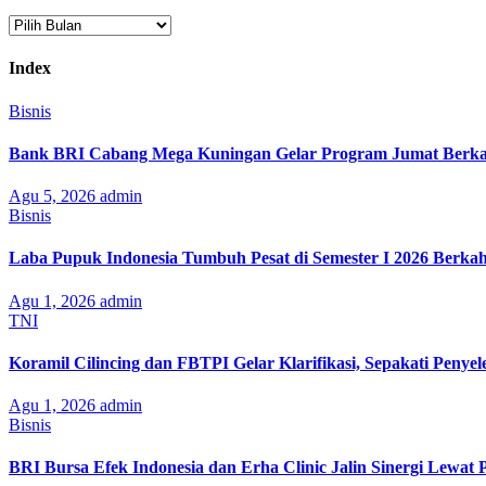
Arsip
Index
Bisnis
Bank BRI Cabang Mega Kuningan Gelar Program Jumat Berkah
Agu 5, 2026
admin
Bisnis
Laba Pupuk Indonesia Tumbuh Pesat di Semester I 2026 Berka
Agu 1, 2026
admin
TNI
Koramil Cilincing dan FBTPI Gelar Klarifikasi, Sepakati Penyel
Agu 1, 2026
admin
Bisnis
BRI Bursa Efek Indonesia dan Erha Clinic Jalin Sinergi Lewat