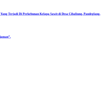
ng Terjadi Di Perkebunan Kelapa Sawit di Desa Cibaliung, Pandeglang.
jaman”.