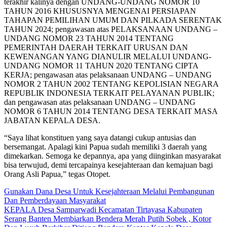
terakhir kalinya dengan UNDANG-UNDANG NOMOR 10
TAHUN 2016 KHUSUSNYA MENGENAI PERSIAPAN
TAHAPAN PEMILIHAN UMUM DAN PILKADA SERENTAK
TAHUN 2024; pengawasan atas PELAKSANAAN UNDANG –
UNDANG NOMOR 23 TAHUN 2014 TENTANG
PEMERINTAH DAERAH TERKAIT URUSAN DAN
KEWENANGAN YANG DIANULIR MELALUI UNDANG-
UNDANG NOMOR 11 TAHUN 2020 TENTANG CIPTA
KERJA; pengawasan atas pelaksanaan UNDANG – UNDANG
NOMOR 2 TAHUN 2002 TENTANG KEPOLISIAN NEGARA
REPUBLIK INDONESIA TERKAIT PELAYANAN PUBLIK;
dan pengawasan atas pelaksanaan UNDANG – UNDANG
NOMOR 6 TAHUN 2014 TENTANG DESA TERKAIT MASA
JABATAN KEPALA DESA.
“Saya lihat konstituen yang saya datangi cukup antusias dan
bersemangat. Apalagi kini Papua sudah memiliki 3 daerah yang
dimekarkan. Semoga ke depannya, apa yang diinginkan masyarakat
bisa terwujud, demi tercapainya kesejahteraan dan kemajuan bagi
Orang Asli Papua,” tegas Otopet.
Navigasi
Gunakan Dana Desa Untuk Kesejahteraan Melalui Pembangunan
Dan Pemberdayaan Masyarakat
pos
KEPALA Desa Samparwadi Kecamatan Tirtayasa Kabupaten
Serang Banten Membiarkan Bendera Merah Putih Sobek , Kotor