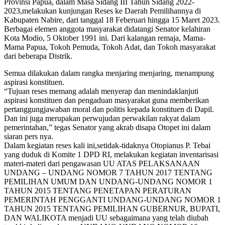
Provinsi Papua, dalam Masa Sidang III Tahun Sidang 2022-
2023,melakukan kunjungan Reses ke Daerah Pemilihannya di
Kabupaten Nabire, dari tanggal 18 Feberuari hingga 15 Maret 2023.
Berbagai elemen anggota masyarakat didatangi Senator kelahiran
Kota Modio, 5 Oktober 1991 ini. Dari kalangan remaja, Mama-
Mama Papua, Tokoh Pemuda, Tokoh Adat, dan Tokoh masyarakat
dari beberapa Distrik.
Semua dilakukan dalam rangka menjaring menjaring, menampung
aspirasi konstituen.
“Tujuan reses memang adalah menyerap dan menindaklanjuti
aspirasi konstituen dan pengaduan masyarakat guna memberikan
pertanggungjawaban moral dan politis kepada konstituen di Dapil.
Dan ini juga merupakan perwujudan perwakilan rakyat dalam
pemerintahan,” tegas Senator yang akrab disapa Otopet ini dalam
siaran pers nya.
Dalam kegiatan reses kali ini,setidak-tidaknya Otopianus P. Tebai
yang duduk di Komite 1 DPD RI, melakukan kegiatan inventarisasi
materi-materi dari pengawasan UU ATAS PELAKSANAAN
UNDANG – UNDANG NOMOR 7 TAHUN 2017 TENTANG
PEMILIHAN UMUM DAN UNDANG-UNDANG NOMOR 1
TAHUN 2015 TENTANG PENETAPAN PERATURAN
PEMERINTAH PENGGANTI UNDANG-UNDANG NOMOR 1
TAHUN 2015 TENTANG PEMILIHAN GUBERNUR, BUPATI,
DAN WALIKOTA menjadi UU sebagaimana yang telah diubah