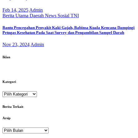
Feb 14, 2025
Admin
Berita Utama
Daerah
News
Sosial
TNI
Bantu Pencegahan Penyakit Kaki Gajah, Babinsa Kuala Kencana Dampingi
Petugas Kesehatan Pada Saat Survey dan Pengambilan Sampel Darah
Nov 23, 2024
Admin
Iklan
Kategori
Kategori
Berita Terkait
Arsip
Arsip